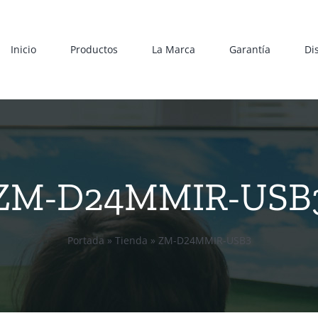
Inicio
Productos
La Marca
Garantía
Di
ZM-D24MMIR-USB
Portada
»
Tienda
»
ZM-D24MMIR-USB3