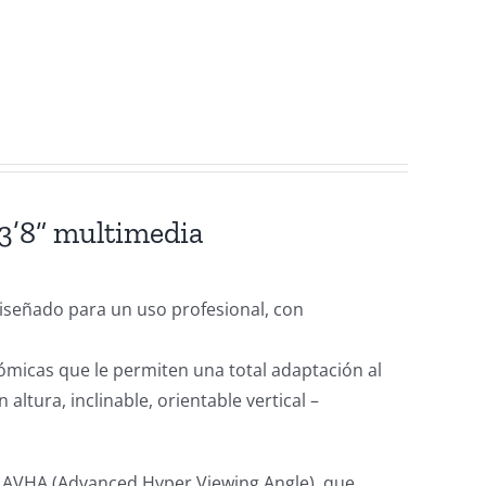
23’8” multimedia
iseñado para un uso profesional, con
ómicas que le permiten una total adaptación al
altura, inclinable, orientable vertical –
el AVHA (Advanced Hyper Viewing Angle), que