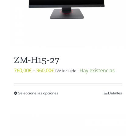
la
página
de
producto
ZM-H15-27
760,00
€
–
960,00
€
Hay existencias
IVA incluido
Seleccione las opciones
Detalles
Este
producto
tiene
múltiples
variantes.