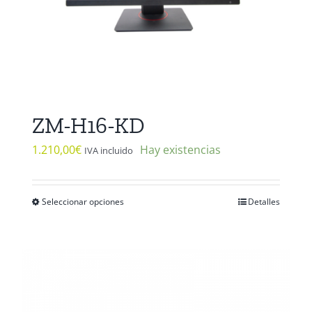
ZM-H16-KD
1.210,00
€
Hay existencias
IVA incluido
Seleccionar opciones
Detalles
Este
producto
tiene
múltiples
variantes.
Las