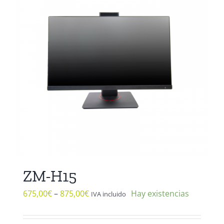
Las
opciones
se
pueden
elegir
en
la
página
de
producto
ZM-H15
675,00
€
–
875,00
€
Hay existencias
IVA incluido