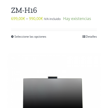
ZM-H16
699,00
€
–
990,00
€
Hay existencias
IVA incluido
Seleccione las opciones
Detalles
Este
producto
tiene
múltiples
variantes.
Las
opciones
se
pueden
elegir
en