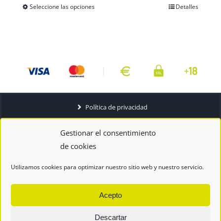
Seleccione las opciones
Detalles
Este
producto
tiene
múltiples
variantes.
Las
opciones
se
Política de privacidad
pueden
Aviso Legal
Gestionar el consentimiento
elegir
Términos y condiciones
de cookies
en
la
Utilizamos cookies para optimizar nuestro sitio web y nuestro servicio.
página
de
Acepto
producto
Descartar