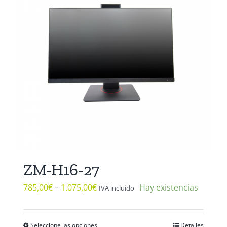
opciones
se
pueden
elegir
en
la
página
de
producto
ZM-H16-27
785,00
€
–
1.075,00
€
Hay existencias
IVA incluido
Seleccione las opciones
Detalles